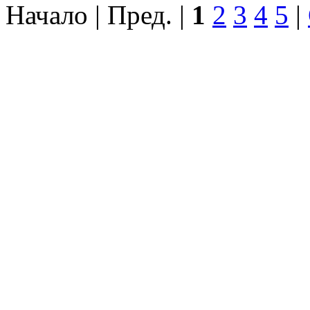
Начало | Пред. |
1
2
3
4
5
|